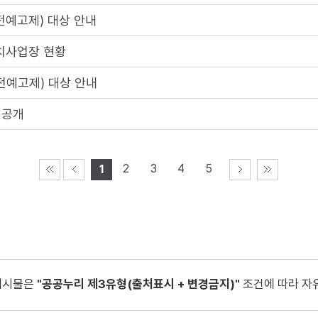
전예고제) 대상 안내
치사업장 현황
전예고제) 대상 안내
 공개
2
3
4
5
1
게시물은
"공공누리 제3유형(출처표시 + 변경금지)"
조건에 따라 자