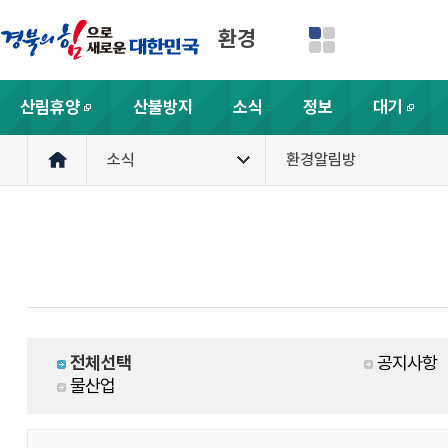
환경
산림휴양
산불방지
소식
정보
대기
새창
새창
소식
환경알림방
전체선택
공지사항
물산업