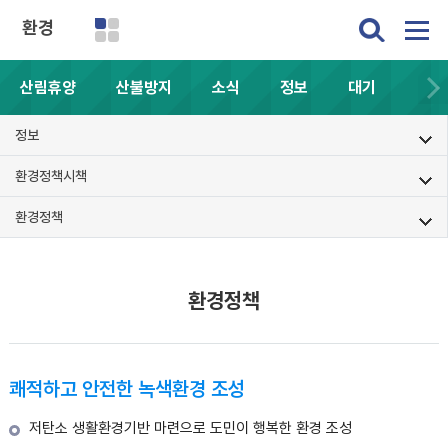
환경
산림휴양
산불방지
소식
정보
대기
정보
환경정책시책
환경정책
환경정책
쾌적하고 안전한 녹색환경 조성
저탄소 생활환경기반 마련으로 도민이 행복한 환경 조성