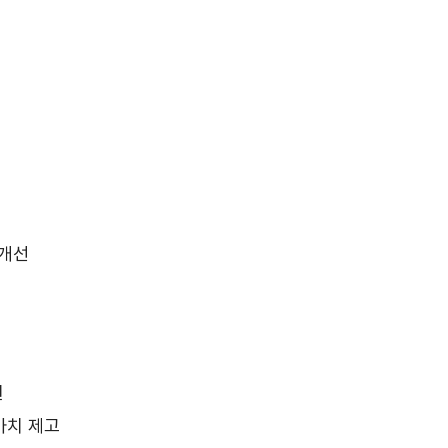
 개선
원
가치 제고