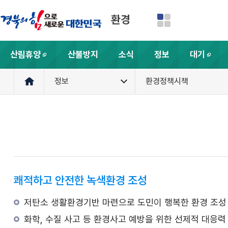
환경
산림휴양
산불방지
소식
정보
대기
새창
새창
정보
환경정책시책
쾌적하고 안전한 녹색환경 조성
저탄소 생활환경기반 마련으로 도민이 행복한 환경 조성
화학, 수질 사고 등 환경사고 예방을 위한 선제적 대응력