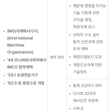
해운에 영향을 미치는
기술 사항에 관한
규칙을 제정,
회원국에 권고
IMO(국제해사기구)
선박의 구조 설비
(International
등의 안전성에 관한
Maritime
조약 채택
Organization)
해양오염방지 도모
영국 런던
'48.10.UN회사회의에서
개발도상국에 대한
IMCO 협약채택
기술원조
'59.1 유엔전문기구
'82.5 현 명칭으로 개칭
총회 2년마다 개최
이사회 32개국
해사안전 위원회
사무국