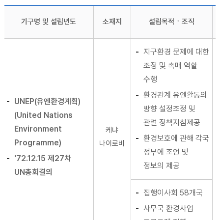
기구명 및 설립년도
소재지
설립목적ㆍ조직
지구환경 문제에 대한
조정 및 촉매 역할
수행
환경관계 유엔활동의
UNEP(유엔환경계획)
방향 설정조정 및
(United Nations
관련 정책지침제공
Environment
케냐
환경보호에 관해 각국
Programme)
나이로비
정부에 조언 및
'72.12.15 제27차
정보의 제공
UN총회결의
집행이사회 58개국
사무국 환경사업