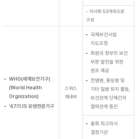
- 이사회 53개국으로
구성
국제보건사업
지도조정
회원국 정부의 보건
부문 발전을 위한
원조 제공
WHO(세계보건기구)
전염병, 풍토병 및
(World Health
스위스
기타 질병 퇴치 활동,
Orgnization)
제네바
보건관계 단체간의
'47.11.15 유엔전문기구
협력관계 증진
총회 최고의사
결정기관