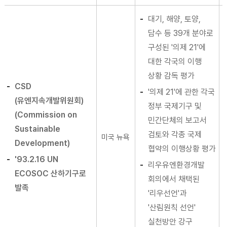
대기, 해양, 토양,
담수 등 39개 분야로
구성된 '의제 21'에
대한 각국의 이행
상황 감독 평가
CSD
'의제 21'에 관한 각국
(유엔지속개발위원회)
정부 국제기구 및
(Commission on
민간단체의 보고서
Sustainable
검토와 각종 국제
미국 뉴욕
Development)
협약의 이행상황 평가
'93.2.16 UN
리우유엔환경개발
ECOSOC 산하기구로
회의에서 채택된
발족
'리우선언'과
'산림원칙 선언'
실천방안 강구