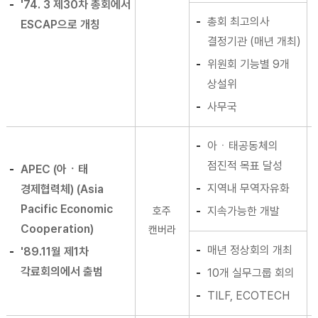
'74. 3 제30차 총회에서
총회 최고의사
ESCAP으로 개칭
결정기관 (매년 개최)
위원회 기능별 9개
상설위
사무국
아ㆍ태공동체의
점진적 목표 달성
APEC (아ㆍ태
지역내 무역자유화
경제협력체) (Asia
Pacific Economic
호주
지속가능한 개발
Cooperation)
캔버라
매년 정상회의 개최
'89.11월 제1차
각료회의에서 출범
10개 실무그룹 회의
TILF, ECOTECH