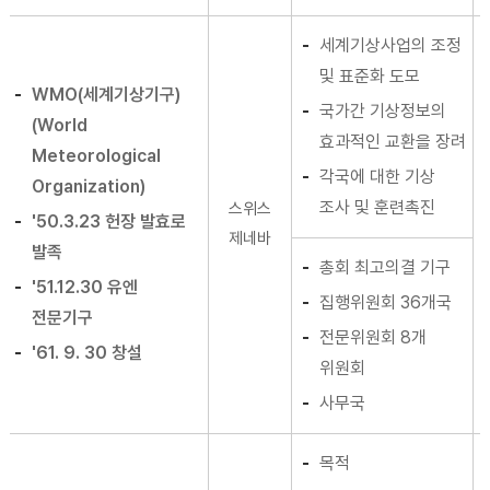
세계기상사업의 조정
및 표준화 도모
WMO(세계기상기구)
국가간 기상정보의
(World
효과적인 교환을 장려
Meteorological
각국에 대한 기상
Organization)
조사 및 훈련촉진
스위스
'50.3.23 헌장 발효로
제네바
발족
총회 최고의결 기구
'51.12.30 유엔
집행위원회 36개국
전문기구
전문위원회 8개
'61. 9. 30 창설
위원회
사무국
목적