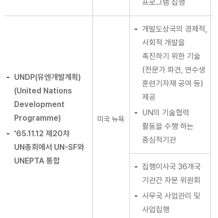
프로그램 집행
개발도상국의 경제적,
사회적 개발을
촉진하기 위한 기술
(전문가 파견, 연수생
UNDP(유엔개발계획)
훈련기자재 공여 등)
(United Nations
제공
Development
UN의 기술협력
Programme)
미국 뉴욕
활동을 수행 하는
'65.11.12 제20차
중심적기관
UN총회에서 UN-SF와
UNEPTA 통합
집행이사국 36개국
기관간 자문 위원회
사무국 사업관리 및
사업집행