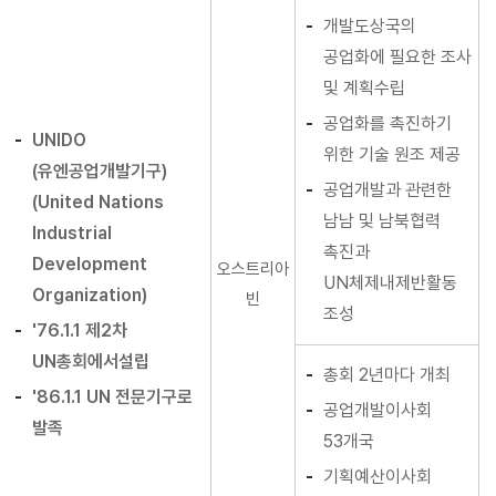
개발도상국의
공업화에 필요한 조사
및 계획수립
공업화를 촉진하기
UNIDO
위한 기술 원조 제공
(유엔공업개발기구)
공업개발과 관련한
(United Nations
남남 및 남북협력
Industrial
촉진과
Development
오스트리아
UN체제내제반활동
Organization)
빈
조성
'76.1.1 제2차
UN총회에서설립
총회 2년마다 개최
'86.1.1 UN 전문기구로
공업개발이사회
발족
53개국
기획예산이사회