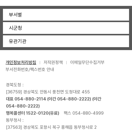
부서별
시군청
유관기관
개인정보처리방침
저작권정책
이메일무단수집거부
부서전화번호/팩스번호 안내
경북도청 :
[36759] 경상북도 안동시 풍천면 도청대로 455
대표
054-880-2114
(야간
054-880-2222
) (야간
054-880-2222
)
행복콜센터
1522-0120
(유료)
팩스 054-880-4999
동부청사 :
[37563] 경상북도 포항시 북구 흥해읍 동부청사로 2