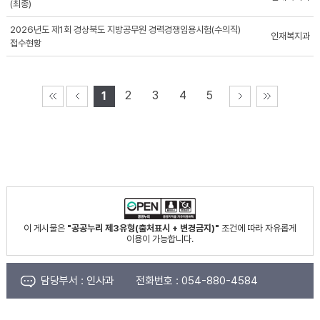
(최종)
2026년도 제1회 경상북도 지방공무원 경력경쟁임용시험(수의직)
인재복지과
접수현황
2
3
4
5
1
이 게시물은
"공공누리 제3유형(출처표시 + 변경금지)"
조건에 따라 자유롭게
이용이 가능합니다.
담당부서 :
인사과
전화번호 :
054-880-4584