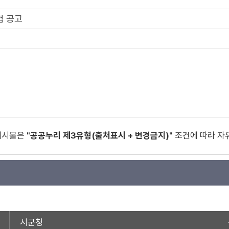
험 공고
게시물은
"공공누리 제3유형(출처표시 + 변경금지)"
조건에 따라 자
시군청