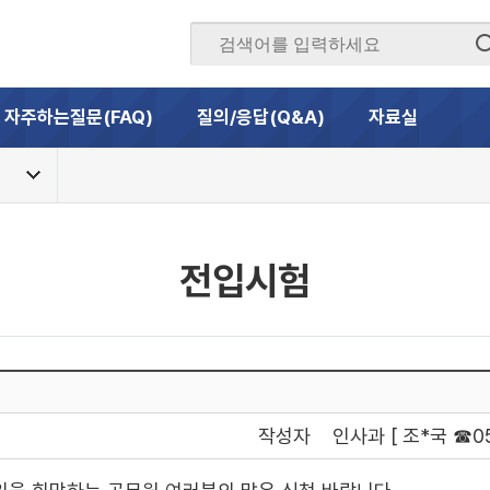
자주하는질문(FAQ)
질의/응답(Q&A)
자료실
전입시험
작성자
인사과 [ 조*국 ☎05