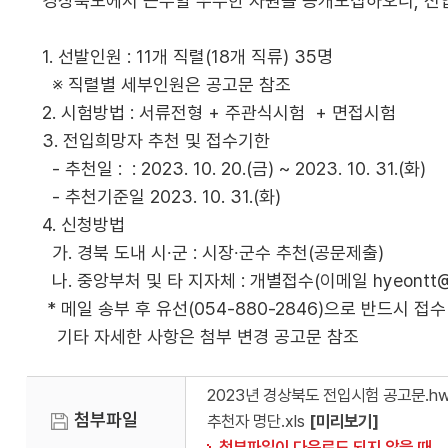
경상북도에서 근무할 우수한 자원을 공개모집하오니, 전
1. 선발인원 : 11개 직렬(18개 직류) 35명
※ 직렬별 세부인원은 공고문 참조
2. 시험방법 : 서류전형 + 주관식시험 + 면접시험
3. 전입희망자 추천 및 접수기한
- 추천일 : : 2023. 10. 20.(금) ~ 2023. 10. 31.(화)
- 추천기준일 2023. 10. 31.(화)
4. 신청방법
가. 경북 도내 시∙군 : 시장∙군수 추천(공문제출)
나. 중앙부처 및 타 지자체 : 개별접수(이메일 hyeontt@
* 메일 송부 후 유선(054-880-2846)으로 반드시 
기타 자세한 사항은 첨부 변경 공고문 참조
2023년 경상북도 전입시험 공고문.h
첨부파일
추천자 명단.xls
[미리보기]
첨부파일이 다운로드 되지 않을 때