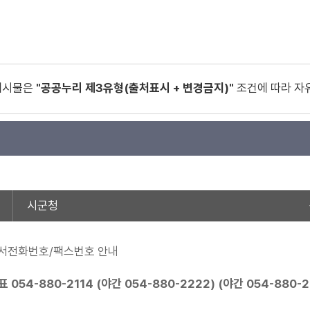
게시물은
"공공누리 제3유형(출처표시 + 변경금지)"
조건에 따라 자
시군청
서전화번호/팩스번호 안내
표
054-880-2114
(야간
054-880-2222
) (야간
054-880-