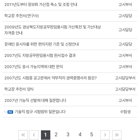
2011년도부터 정보화 가산점 축소 및 조정 안내
고시부서
학교장 추천서(연구사)
고시담당
2009년도 경상북도지방공무원임용시험 가산특전 및 가산대상
고시담당
자격증 안내
장애인 응시자를 위한 편의지원 기준 및 신청안내
고시담당
2007년도 지방공무원임용시험 원서접수 결과
고시부서
2007년도 응시 가능지역에 대한 문의
고시부서
2007년도 시험중 공고문에서 약무직의 경력증명서라 함은?
고시담당부서
학교장 추천서 양식
고시담당부서
2007년 기능직 선발에 대해 질문합니다
고시부서
기술직 법규 시험범위 질문입니다
수험생
2
3
4
5
1