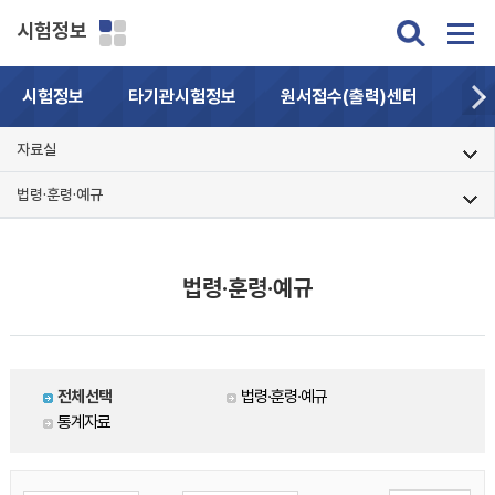
시험정보
시험정보
타기관시험정보
원서접수(출력)센터
자주
자료실
법령·훈령·예규
법령·훈령·예규
전체선택
법령·훈령·예규
통계자료