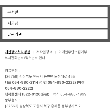
부서별
시군청
유관기관
개인정보처리방침
저작권정책
이메일무단수집거부
부서전화번호/팩스번호 안내
경북도청 :
[36759] 경상북도 안동시 풍천면 도청대로 455
대표
054-880-2114
(야간
054-880-2222
) (야간
054-880-2222
)
행복콜센터
1522-0120
(유료)
팩스 054-880-4999
동부청사 :
[37563] 경상북도 포항시 북구 흥해읍 동부청사로 2