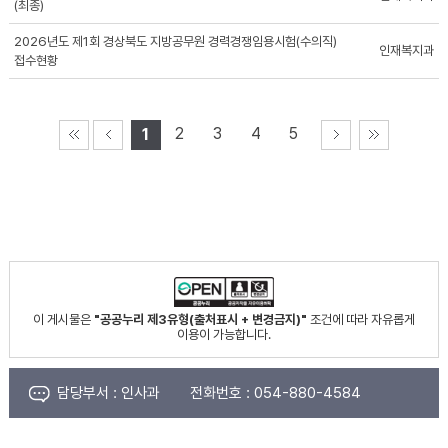
(최종)
2026년도 제1회 경상북도 지방공무원 경력경쟁임용시험(수의직)
인재복지과
접수현황
2
3
4
5
1
이 게시물은
"공공누리 제3유형(출처표시 + 변경금지)"
조건에 따라 자유롭게
이용이 가능합니다.
담당부서 :
인사과
전화번호 :
054-880-4584