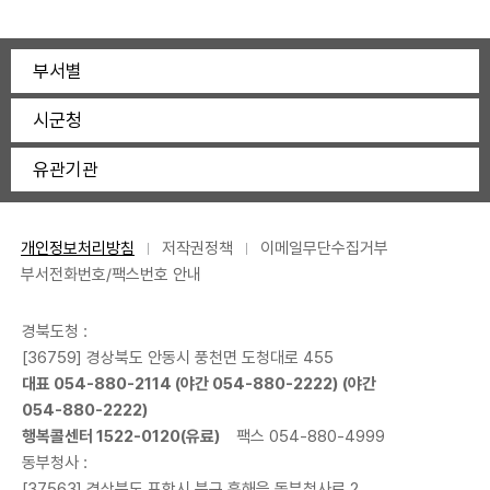
부서별
시군청
유관기관
개인정보처리방침
저작권정책
이메일무단수집거부
부서전화번호/팩스번호 안내
경북도청 :
[36759] 경상북도 안동시 풍천면 도청대로 455
대표
054-880-2114
(야간
054-880-2222
) (야간
054-880-2222
)
행복콜센터
1522-0120
(유료)
팩스 054-880-4999
동부청사 :
[37563] 경상북도 포항시 북구 흥해읍 동부청사로 2