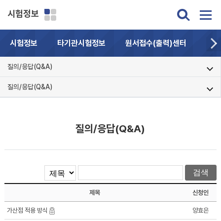
시험정보
시험정보
타기관시험정보
원서접수(출력)센터
자주
질의/응답(Q&A)
질의/응답(Q&A)
질의/응답(Q&A)
제목
신청인
가산점 적용 방식
양효은