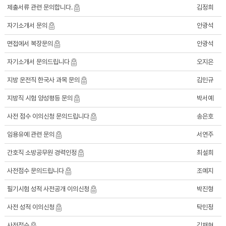
제출서류 관련 문의합니다.
김정희
자기소개서 문의
안광석
면접에서 복장문의
안광석
자기소개서 문의드립니다
오지은
지방 운전직 한국사 과목 문의
김민규
지방직 시험 양성평등 문의
박서예
사전 점수 이의신청 문의드립니다
송은호
임용유예 관련 문의
서연주
간호직 소방공무원 경력인정
최설희
사전점수 문의드립니다
조예지
필기시험 성적 사전공개 이의신청
박진형
사전 성적 이의신청
탁민정
사전점수
김채현