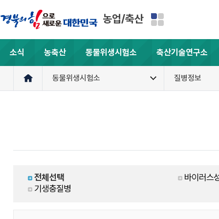
농업/축산
소식
농축산
동물위생시험소
축산기술연구소
동물위생시험소
질병정보
전체선택
바이러스성
기생충질병