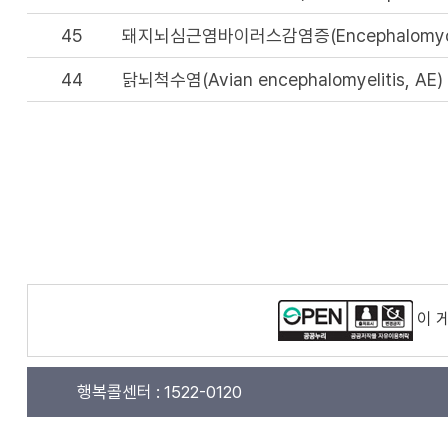
45
돼지뇌심근염바이러스감염증(Encephalomyocardit
44
닭뇌척수염(Avian encephalomyelitis, AE)
이 
행복콜센터 :
1522-0120