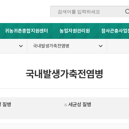
귀농귀촌종합지원센터
농업자원관리원
잠사곤충사업
국내발생가축전염병
국내발생가축전염병
 질병
세균성 질병