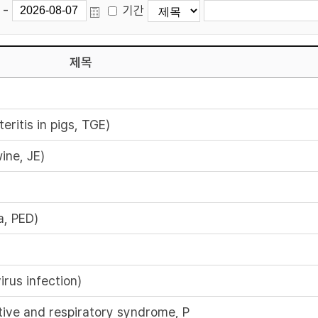
-
기간
제목
tis in pigs, TGE)
ne, JE)
, PED)
s infection)
 and respiratory syndrome, P