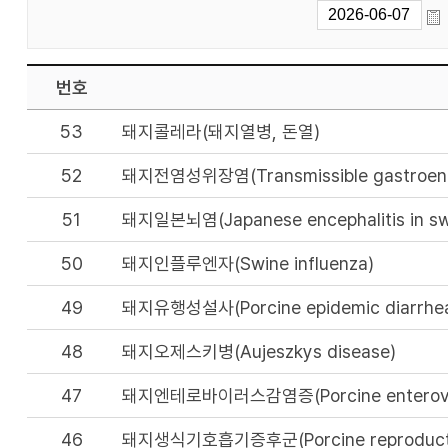
번호
53
돼지콜레라(돼지열병, 돈열)
52
돼지전염성위장염(Transmissible gastroenteri
51
돼지일본뇌염(Japanese encephalitis in swi
50
돼지인플루엔자(Swine influenza)
49
돼지유행성설사(Porcine epidemic diarrhea
48
돼지오제스키병(Aujeszkys disease)
47
돼지엔테로바이러스감염증(Porcine enteroviru
46
돼지생식기호흡기증후군(Porcine reproductive