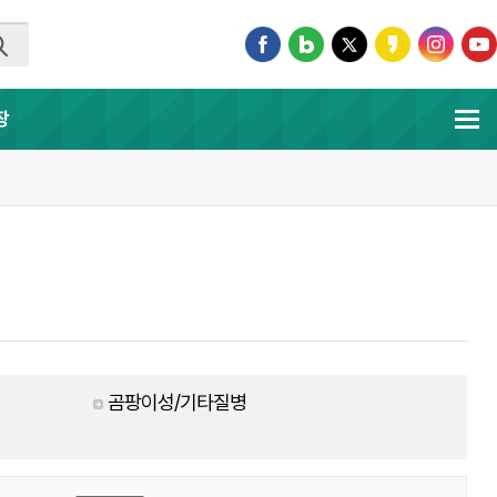
장
곰팡이성/기타질병