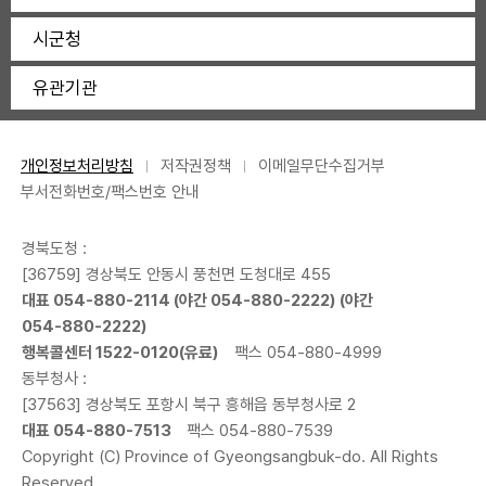
시군청
유관기관
개인정보처리방침
저작권정책
이메일무단수집거부
부서전화번호/팩스번호 안내
경북도청 :
[36759] 경상북도 안동시 풍천면 도청대로 455
대표
054-880-2114
(야간
054-880-2222
) (야간
054-880-2222
)
행복콜센터
1522-0120
(유료)
팩스 054-880-4999
동부청사 :
[37563] 경상북도 포항시 북구 흥해읍 동부청사로 2
대표
054-880-7513
팩스 054-880-7539
Copyright (C) Province of Gyeongsangbuk-do. All Rights
Reserved.