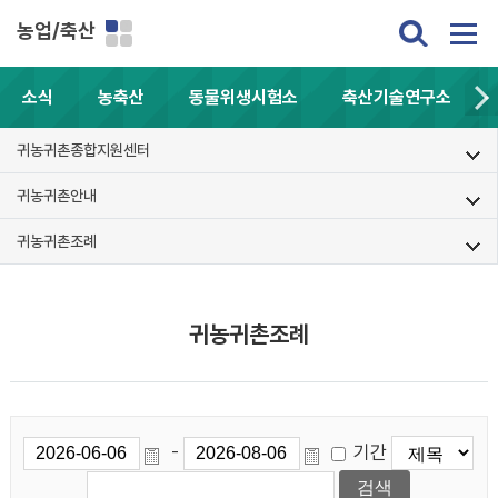
농업/축산
소식
농축산
동물위생시험소
축산기술연구소
귀농귀촌종합지원센터
귀농귀촌안내
귀농귀촌조례
귀농귀촌조례
기간
-