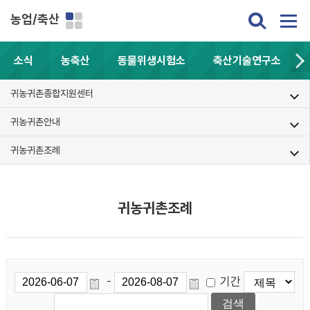
농업/축산
소식
농축산
동물위생시험소
축산기술연구소
귀농귀촌종합지원센터
귀농귀촌안내
귀농귀촌조례
귀농귀촌조례
기간
-