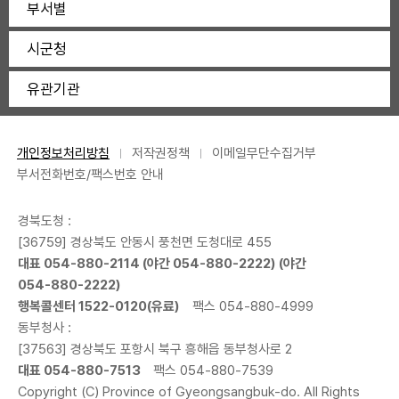
부서별
시군청
유관기관
개인정보처리방침
저작권정책
이메일무단수집거부
부서전화번호/팩스번호 안내
경북도청 :
[36759] 경상북도 안동시 풍천면 도청대로 455
대표
054-880-2114
(야간
054-880-2222
) (야간
054-880-2222
)
행복콜센터
1522-0120
(유료)
팩스 054-880-4999
동부청사 :
[37563] 경상북도 포항시 북구 흥해읍 동부청사로 2
대표
054-880-7513
팩스 054-880-7539
Copyright (C) Province of Gyeongsangbuk-do. All Rights