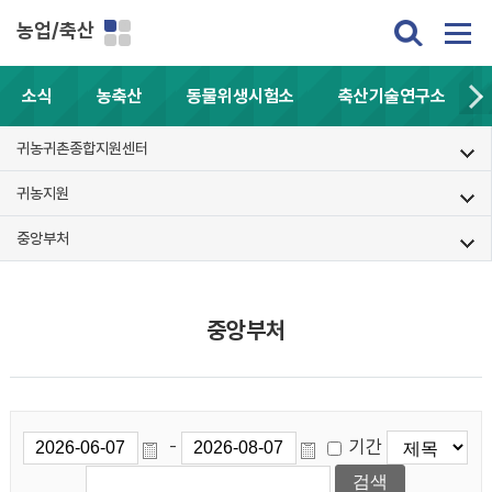
농업/축산
소식
농축산
동물위생시험소
축산기술연구소
귀농귀촌종합지원센터
귀농지원
중앙부처
중앙부처
기간
-