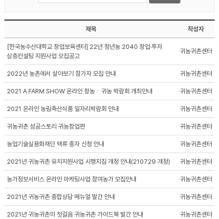
제목
작성자
[한국농수산대학교 창업보육센터] 22년 청년농 2040 창업·투자
귀농귀촌센터
심층컨설팅 지원사업 모집공고
2022년 농촌에서 살아보기 참가자 모집 안내
귀농귀촌센터
2021 A FARM SHOW 온라인 창농ㆍ귀농 박람회 개최안내
귀농귀촌센터
2021 온라인 농림축산식품 일자리박람회 안내
귀농귀촌센터
귀농귀촌 성공스토리 귀농창업편
귀농귀촌센터
농업기술실용화재단 맥류 종자 신청 안내
귀농귀촌센터
2021년 귀농귀촌 유치지원사업 시행지침 개정 안내(210729 개정)
귀농귀촌센터
농가정보서비스 온라인 마케팅사업 참여농가 모집안내
귀농귀촌센터
2021년 귀농귀촌 종합상담 메뉴얼 발간 안내
귀농귀촌센터
2021년 귀농귀촌의 첫걸음 귀농귀촌 가이드북 발간 안내
귀농귀촌센터