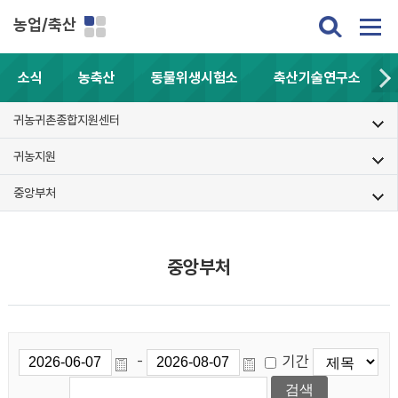
농업/축산
소식
농축산
동물위생시험소
축산기술연구소
귀농귀촌종합지원센터
귀농지원
중앙부처
중앙부처
기간
-