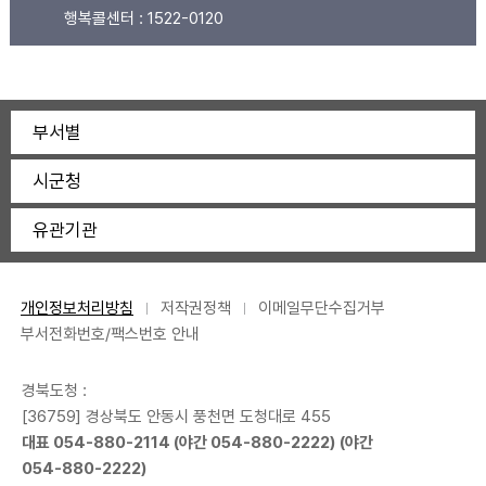
행복콜센터 :
1522-0120
부서별
시군청
유관기관
개인정보처리방침
저작권정책
이메일무단수집거부
부서전화번호/팩스번호 안내
경북도청 :
[36759] 경상북도 안동시 풍천면 도청대로 455
대표
054-880-2114
(야간
054-880-2222
) (야간
054-880-2222
)