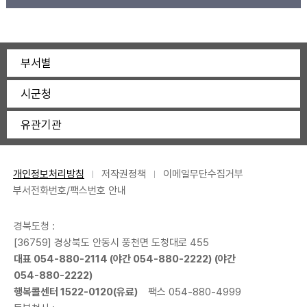
부서별
시군청
유관기관
개인정보처리방침
저작권정책
이메일무단수집거부
부서전화번호/팩스번호 안내
경북도청 :
[36759] 경상북도 안동시 풍천면 도청대로 455
대표
054-880-2114
(야간
054-880-2222
) (야간
054-880-2222
)
행복콜센터
1522-0120
(유료)
팩스 054-880-4999