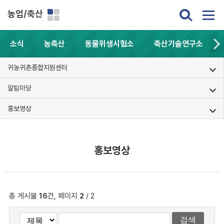
농업/축산
소식
농축산
동물위생시험소
축산기술연구소
귀농귀촌종합지원센터
알림마당
홍보영상
홍보영상
총 게시물
16
건, 페이지
2
/ 2