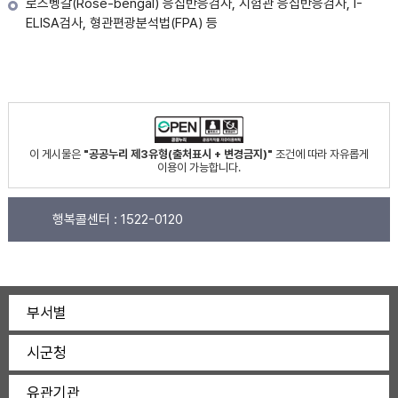
로즈벵갈(Rose-bengal) 응집반응검사, 시험관 응집반응검사, I-
ELISA검사, 형관편광분석법(FPA) 등
이 게시물은
"공공누리 제3유형(출처표시 + 변경금지)"
조건에 따라 자유롭게
이용이 가능합니다.
행복콜센터 :
1522-0120
부서별
시군청
유관기관