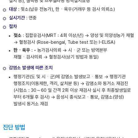
실시 등), 결핵병 및 브루셀라병 방역실시요령
대상
: 젖소(납유 전농가), 한ㆍ육우(거래우 등 검사 의뢰소)
실시기간
: 연중
절차
젖소
: 집합유검사(MRT : 4회 이상/년) → 양성 및 의양성농가 채혈
→ 혈청검사 (Rose-bengal, Tube test 또는 I-ELISA)
한ㆍ육우
: • 농가검사의뢰 → 시ㆍ군 또는 방역본부
채혈ㆍ검사의뢰 → 혈청검사(상기 방법과 동일)
감염소 발생에 따른 조치
행정기관(도 및 시ㆍ군)에 감염소 발생보고ㆍ통보 → 행정기관
행정조치(이동제한, 격리, 살처분 등) → 감염소와 동거소 재검진
(시험소 : 30～60 일 간격 2회 이상 재검사 실시 후 최종발생일로
부터 6개월 후 검사) → 음성시 종식보고ㆍ통보, 감염소(양성)
발생시 동거소 재검
진단 방법