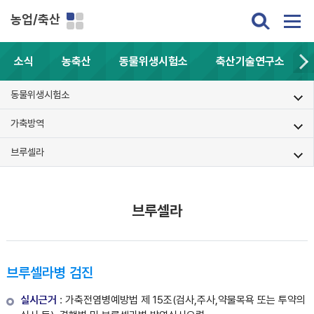
농업/축산
소식
농축산
동물위생시험소
축산기술연구소
동물위생시험소
가축방역
브루셀라
브루셀라
브루셀라병 검진
실시근거
: 가축전염병예방법 제 15조(검사,주사,약물목욕 또는 투약의