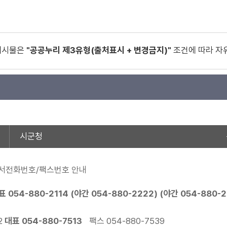
게시물은
"공공누리 제3유형(출처표시 + 변경금지)"
조건에 따라 자
시군청
서전화번호/팩스번호 안내
표
054-880-2114
(야간
054-880-2222
) (야간
054-880-
2
대표
054-880-7513
팩스 054-880-7539