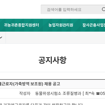
귀농귀촌종합지원센터
농업자원관리원
잠사곤충사업
공지사항
근로자(가축방역 보조원) 채용 공고
작성자
동물위생시험소 조류질병과 [ 최*숙 ☎053-