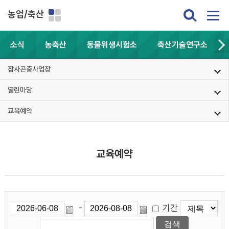
농업/축산
소식
농축산
동물위생시험소
축산기술연구소
잠사곤충사업장
열린마당
교육예약
교육예약
기간
-