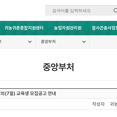
귀농귀촌종합지원센터
농업자원관리원
잠사곤충사업
보
중앙부처
중앙부처
의(7월) 교육생 모집공고 안내
작성자
귀농