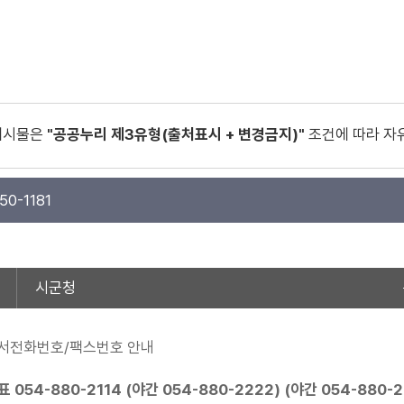
게시물은
"공공누리 제3유형(출처표시 + 변경금지)"
조건에 따라 자
50-1181
시군청
서전화번호/팩스번호 안내
표
054-880-2114
(야간
054-880-2222
) (야간
054-880-