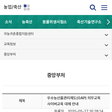
농업/축산
소식
농축산
동물위생시험소
축산기술연구소
귀농귀촌종합지원센터
교육정보
중앙부처
중앙부처
우수농산물관리제도(GAP) 의무교육
제목
사이버교육 대체 안내
등록일
2020-05-27 16:28:14