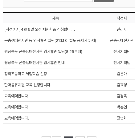
제목
작성자
[작성예시]4월 6일 오전 체험학습 신청합니다.
관리자
곤충생태전시관 등 임시휴관 알림(21.1.18~별도 공지시 까지)
곤충생태전시관
경상북도 곤충생태전시관 임시휴관 알림(8.25부터)
전시기획팀
경상북도 곤충생태전시관 임시휴관 안내
전시기획팀
청리초등학교 체험학습 신청
김은애
한마음유치원 교육 신청합니다.
김효경
교육예약합니다
김경옥
교육예약합니다
박춘연
교육예약합니다.
장순화