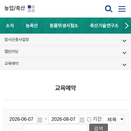
농업/축산
소식
농축산
동물위생시험소
축산기술연구소
잠사곤충사업장
열린마당
교육예약
교육예약
기간
-