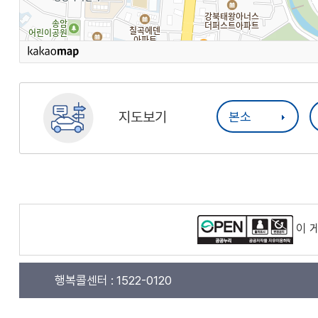
지도보기
본소
이 
행복콜센터 :
1522-0120