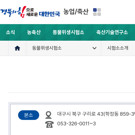
농업/축산
소식
농축산
동물위생시험소
축산기술연구소
동물위생시험소
시험소소개
대구시 북구 구리로 43(학정동 859-3번
본소
053-326-0011~3