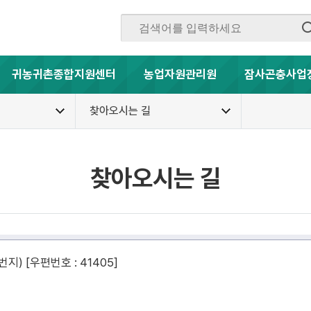
귀농귀촌종합지원센터
농업자원관리원
잠사곤충사업
찾아오시는 길
찾아오시는 길
지) [우편번호 : 41405]