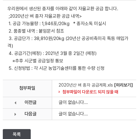
우리원에서 생산된 종자를 아래와 같이 자율교환 공급 합니다.
;2020년산 벼 종자 자율교환 공급 내역>
1. 공급 가능물량 : 1,946포/20kg * 종자소독 미실시
2. 품종별 내역 : 붙임문서 참조
3. 공급단가 : 38,810원/20kg (20년산 공공비축미곡 특등 매입가
격)
4. 공급기간(예정) : 2021년 3월 중 2일간 (예정)
※추후 시군별 공급일정 통보
5. 신청방법 : 각 시군 농업기술센터를 통한 수량 신청
2020년산 벼 종자 공급계획.xls
[미리보기]
첨부파일
첨부파일이 다운로드 되지 않을 때
이전글
글이 없습니다...
다음글
글이 없습니다...
목록