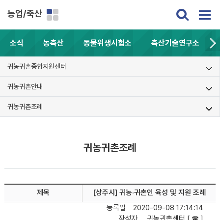
농업/축산
소식
농축산
동물위생시험소
축산기술연구소
귀농귀촌종합지원센터
귀농귀촌안내
귀농귀촌조례
귀농귀촌조례
제목
[상주시] 귀농·귀촌인 육성 및 지원 조례
등록일
2020-09-08 17:14:14
작성자
귀농귀촌센터 [ ☎ ]