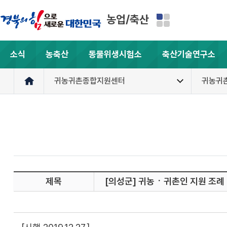
농업/축산
소식
농축산
동물위생시험소
축산기술연구소
귀농귀촌종합지원센터
귀농귀
제목
[의성군] 귀농ㆍ귀촌인 지원 조례