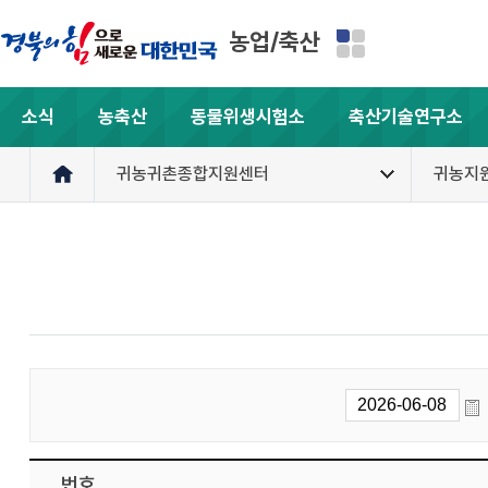
농업/축산
소식
농축산
동물위생시험소
축산기술연구소
귀농귀촌종합지원센터
귀농지
번호