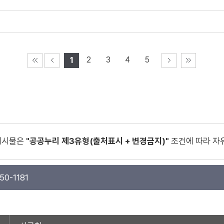
2
3
4
5
1
게시물은
"공공누리 제3유형(출처표시 + 변경금지)"
조건에 따라 자
50-1181