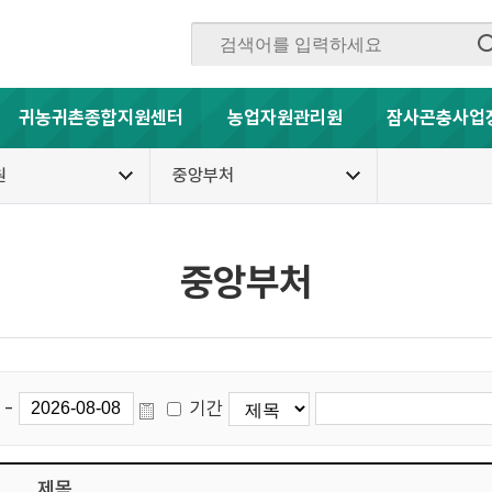
귀농귀촌종합지원센터
농업자원관리원
잠사곤충사업
원
중앙부처
중앙부처
-
기간
제목