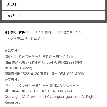
시군청
유관기관
개인정보처리방침
저작권정책
이메일무단수집거부
부서전화번호/팩스번호 안내
경북도청 :
[36759] 경상북도 안동시 풍천면 도청대로 455
대표
054-880-2114
(야간
054-880-2222
) (야간
054-880-2222
)
행복콜센터
1522-0120
(유료)
팩스 054-880-4999
동부청사 :
[37563] 경상북도 포항시 북구 흥해읍 동부청사로 2
대표
054-880-7513
팩스 054-880-7539
Copyright (C) Province of Gyeongsangbuk-do. All Rights
Reserved.