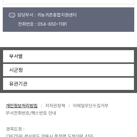
담당부서 :
귀농귀촌종합지원센터
전화번호 :
054-650-1181
부서별
시군청
유관기관
개인정보처리방침
저작권정책
이메일무단수집거부
부서전화번호/팩스번호 안내
경북도청 :
[36759] 경상북도 안동시 풍천면 도청대로 455