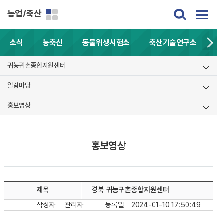
농업/축산
소식
농축산
동물위생시험소
축산기술연구소
귀농귀촌종합지원센터
알림마당
홍보영상
홍보영상
제목
경북 귀농귀촌종합지원센터
작성자
관리자
등록일
2024-01-10 17:50:49