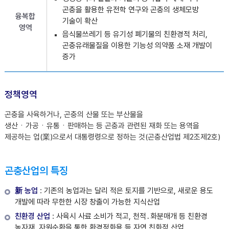
곤충을 활용한 유전학 연구와 곤충의 생체모방
융복합
기술이 확산
영역
음식물쓰레기 등 유기성 폐기물의 친환경적 처리,
곤충유래물질을 이용한 기능성 의약품 소재 개발이
증가
정책영역
곤충을 사육하거나, 곤충의 산물 또는 부산물을
생산ㆍ가공ㆍ유통ㆍ판매하는 등 곤충과 관련된 재화 또는 용역을
제공하는 업(業)으로서 대통령령으로 정하는 것(곤충산업법 제2조제2호)
곤충산업의 특징
新 농업
: 기존의 농업과는 달리 적은 토지를 기반으로, 새로운 용도
개발에 따라 무한한 시장 창출이 가능한 지식산업
친환경 산업
: 사육시 사료 소비가 적고, 천적․화분매개 등 친환경
농자재, 자원순환을 통한 환경정화용 등 자연 친화적 산업