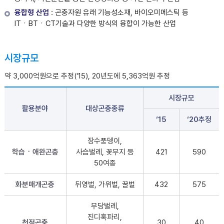
융합형 산업
: 곤충자원 유래 기능성소재, 바이오미메스틱 등
ITㆍBTㆍCT기술과 다양한 방식의 융합이 가능한 산업
시장규모
약 3,000억원으로 추정(‘15), 20년도에 5,363억원 추정
시장규모
활용분야
대상곤충종류
‘15
‘20추정
장수풍뎅이,
학습ㆍ애완곤충
사슴벌레, 꽃무지 등
421
590
50여종
화분매개곤충
뒤영벌, 가위벌, 꿀벌
432
575
무당벌레,
진디혹파리,
천적곤충
30
40