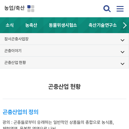
농업/축산
소식
농축산
동물위생시험소
축산기술연구소
잠사곤충사업장
곤충이야기
곤충산업 현황
곤충산업 현황
곤충산업의 정의
광의
: 곤충들로부터 유래하는 일반적인 상품들의 총합으로 농식품,
체험영역, 융복합 영역으로 나뉨