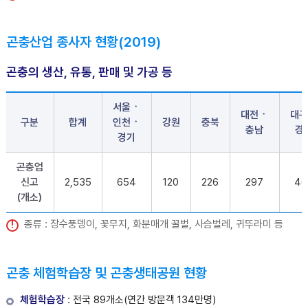
곤충산업 종사자 현황(2019)
곤충의 생산, 유통, 판매 및 가공 등
서울ㆍ
대전ㆍ
대
구분
합계
인천ㆍ
강원
충북
충남
경
경기
곤충업
신고
2,535
654
120
226
297
46
(개소)
종류 : 장수풍뎅이, 꽃무지, 화분매개 꿀벌, 사슴벌레, 귀뚜라미 등
곤충 체험학습장 및 곤충생태공원 현황
체험학습장
: 전국 89개소(연간 방문객 134만명)