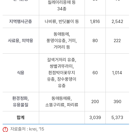
칠레이리응애 등
34종
지역행사곤충
나비류, 반딧불이 등
1,816
2,542
동애등에,
사료용, 의약용
풍뎅이유충, 거미,
80
222
거머리 등
갈색거저리 유충,
쌍별귀뚜라미,
식용
흰점박이꽃무지
60
1,014
유충, 장수풍뎅이
유충
환경정화,
동애등에류,
200
390
유용물질
소똥구리류, 파리류
합계
3,039
5,373
자료출처 : krei, '15