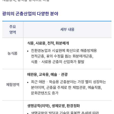
광의의 곤충산업의 다양한 분야
주요
세부 내용
영역
식용, 사료용, 천적, 화분매개
친환경농업과 시설원예 확산으로 해충방제용
농식품
천적곤충, 꽃의 수정을 돕는 화분매개곤충,
식품ㆍ사료용 곤충의 산업화가 활발
애완용, 교육용, 예술ㆍ관광
최근 애완ㆍ학습용 곤충분야는 가장 빨리 성장하는
체험영역
분야이며, 곤충을 주제로 한 체험관광, 예술작품,
문화콘텐츠도 증가
생명공학(의약), 생체모방, 환경정화
생명공학의 발달과 기술의 융복합 추세에 따라