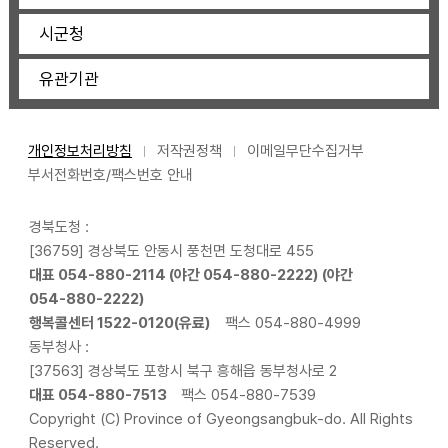
시군청
유관기관
개인정보처리방침
저작권정책
이메일무단수집거부
부서전화번호/팩스번호 안내
경북도청 :
[36759] 경상북도 안동시 풍천면 도청대로 455
대표
054-880-2114
(야간
054-880-2222
) (야간
054-880-2222
)
행복콜센터
1522-0120
(유료)
팩스 054-880-4999
동부청사 :
[37563] 경상북도 포항시 북구 흥해읍 동부청사로 2
대표
054-880-7513
팩스 054-880-7539
Copyright (C) Province of Gyeongsangbuk-do. All Rights
Reserved.