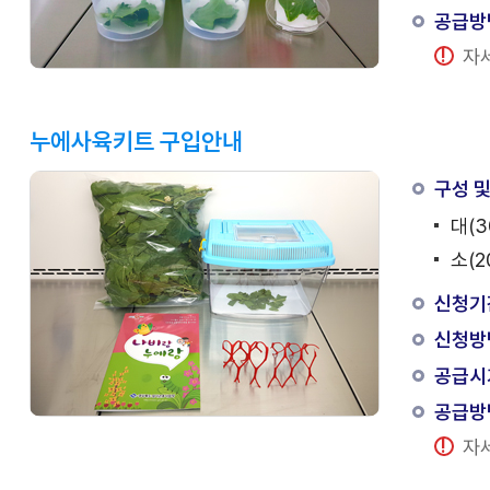
공급방
자세
누에사육키트 구입안내
구성 및
대(3
소(2
신청기
신청방
공급시
공급방
자세