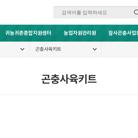
귀농귀촌종합지원센터
농업자원관리원
잠사곤충사업
곤충사육키트
곤충사육키트