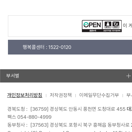
이 
행복콜센터 :
1522-0120
부서별
개인정보처리방침
저작권정책
이메일무단수집거부
부
경북도청 :
[36759] 경상북도 안동시 풍천면 도청대로 455
대
팩스 054-880-4999
동부청사 :
[37563] 경상북도 포항시 북구 흥해읍 동부청사로 