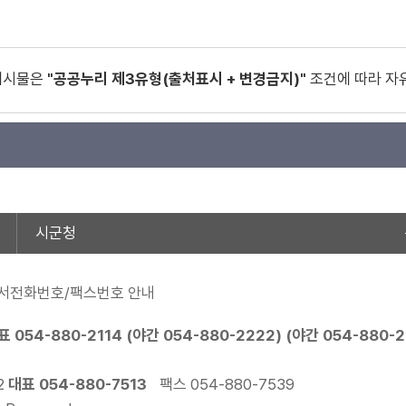
게시물은
"공공누리 제3유형(출처표시 + 변경금지)"
조건에 따라 자
시군청
서전화번호/팩스번호 안내
표
054-880-2114
(야간
054-880-2222
) (야간
054-880-
2
대표
054-880-7513
팩스 054-880-7539