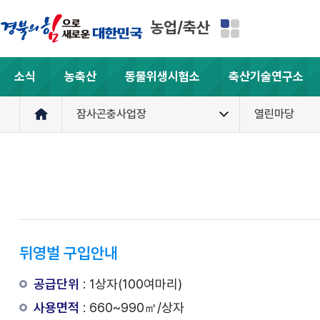
농업/축산
소식
농축산
동물위생시험소
축산기술연구소
잠사곤충사업장
열린마당
뒤영벌 구입안내
공급단위
: 1상자(100여마리)
사용면적
: 660~990㎡/상자