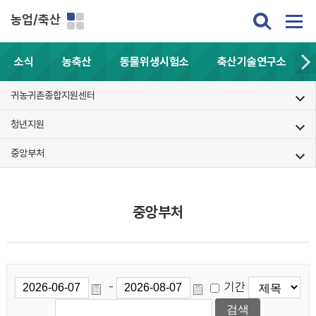
농업/축산
소식
농축산
동물위생시험소
축산기술연구소
귀농귀촌종합지원센터
청년지원
중앙부처
중앙부처
기간
-