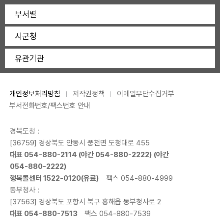
부서별
시군청
유관기관
개인정보처리방침
저작권정책
이메일무단수집거부
부서전화번호/팩스번호 안내
경북도청 :
[36759] 경상북도 안동시 풍천면 도청대로 455
대표
054-880-2114
(야간
054-880-2222
) (야간
054-880-2222
)
행복콜센터
1522-0120
(유료)
팩스 054-880-4999
동부청사 :
[37563] 경상북도 포항시 북구 흥해읍 동부청사로 2
대표
054-880-7513
팩스 054-880-7539