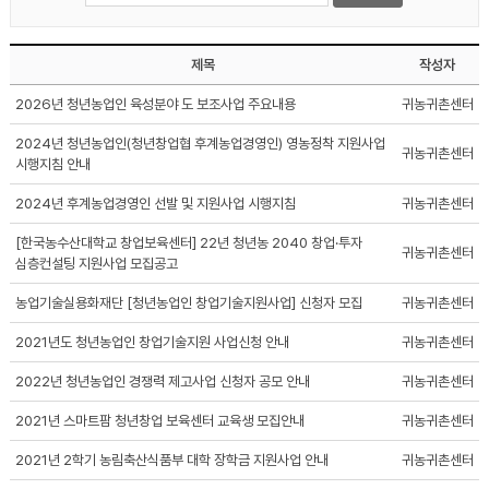
제목
작성자
2026년 청년농업인 육성분야 도 보조사업 주요내용
귀농귀촌센터
2024년 청년농업인(청년창업협 후계농업경영인) 영농정착 지원사업
귀농귀촌센터
시행지침 안내
2024년 후계농업경영인 선발 및 지원사업 시행지침
귀농귀촌센터
[한국농수산대학교 창업보육센터] 22년 청년농 2040 창업·투자
귀농귀촌센터
심층컨설팅 지원사업 모집공고
농업기술실용화재단 [청년농업인 창업기술지원사업] 신청자 모집
귀농귀촌센터
2021년도 청년농업인 창업기술지원 사업신청 안내
귀농귀촌센터
2022년 청년농업인 경쟁력 제고사업 신청자 공모 안내
귀농귀촌센터
2021년 스마트팜 청년창업 보육센터 교육생 모집안내
귀농귀촌센터
2021년 2학기 농림축산식품부 대학 장학금 지원사업 안내
귀농귀촌센터