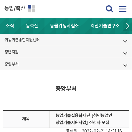
농업/축산
소식
농축산
동물위생시험소
축산기술연구소
귀농귀촌종합지원센터
청년지원
중앙부처
중앙부처
농업기술실용화재단 [청년농업인
제목
창업기술지원사업] 신청자 모집
등록일
2022-02-21 14:31:16