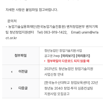
자세한 사항은 붙임파일 참고바랍니다.
문의처
◦ 농업기술실용화재단(한국농업기술진흥원) 벤처창업본부 벤처기획
팀 청년창업지원센터 Tel) 063-919-1422, Email) uniim@efa
ct.or.kr
청년농업인 창업기술지원사업
첨부파일
공고문.hwp
[미리보기]
[미리듣기]
첨부파일이 다운로드 되지 않을 때
2021년도 청년농업인 창업기술지원
이전글
사업신청 안내
[한국농수산대학교 창업보육센터] 22년
다음글
청년농 2040 창업·투자 심층컨설팅
지원사업 모집공고