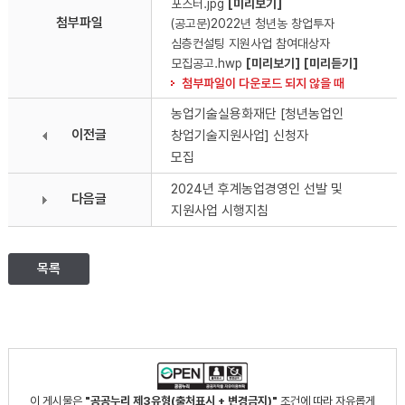
포스터.jpg
[미리보기]
첨부파일
(공고문)2022년 청년농 창업투자
심층컨설팅 지원사업 참여대상자
모집공고.hwp
[미리보기]
[미리듣기]
첨부파일이 다운로드 되지 않을 때
농업기술실용화재단 [청년농업인
이전글
창업기술지원사업] 신청자
모집
2024년 후계농업경영인 선발 및
다음글
지원사업 시행지침
목록
이 게시물은
"공공누리 제3유형(출처표시 + 변경금지)"
조건에 따라 자유롭게