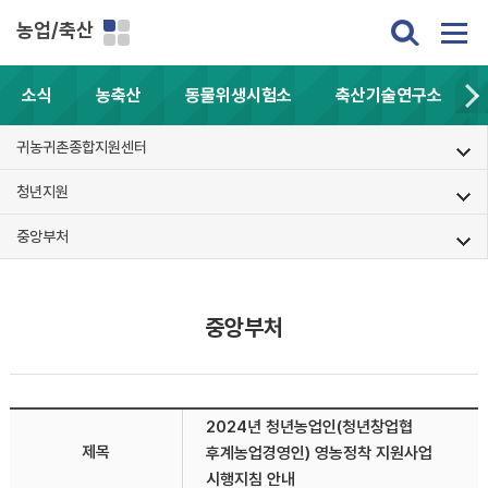
농업/축산
소식
농축산
동물위생시험소
축산기술연구소
귀농귀촌종합지원센터
청년지원
중앙부처
중앙부처
2024년 청년농업인(청년창업협
제목
후계농업경영인) 영농정착 지원사업
시행지침 안내