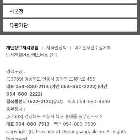
시군청
유관기관
개인정보처리방침
저작권정책
이메일무단수집거부
부서전화번호/팩스번호 안내
경북도청 :
[36759] 경상북도 안동시 풍천면 도청대로 455
대표
054-880-2114
(야간
054-880-2222
) (야간
054-880-2222
)
행복콜센터
1522-0120
(유료)
팩스 054-880-4999
동부청사 :
[37563] 경상북도 포항시 북구 흥해읍 동부청사로 2
대표
054-880-7513
팩스 054-880-7539
Copyright (C) Province of Gyeongsangbuk-do. All Rights
Reserved.