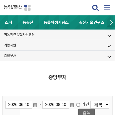
농업/축산
소식
농축산
동물위생시험소
축산기술연구소
귀농귀촌종합지원센터
귀농지원
중앙부처
중앙부처
기간
-