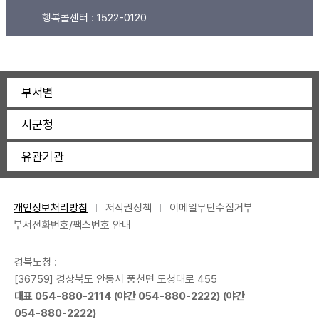
행복콜센터 :
1522-0120
부서별
시군청
유관기관
개인정보처리방침
저작권정책
이메일무단수집거부
부서전화번호/팩스번호 안내
경북도청 :
[36759] 경상북도 안동시 풍천면 도청대로 455
대표
054-880-2114
(야간
054-880-2222
) (야간
054-880-2222
)