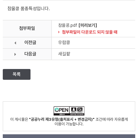
참올콩 품종특성입니다.
참올콩.pdf
[미리보기]
첨부파일
첨부파일이 다운로드 되지 않을 때
이전글
우람콩
다음글
새길팥
목록
이 게시물은
"공공누리 제3유형(출처표시 + 변경금지)"
조건에 따라 자유롭게
이용이 가능합니다.