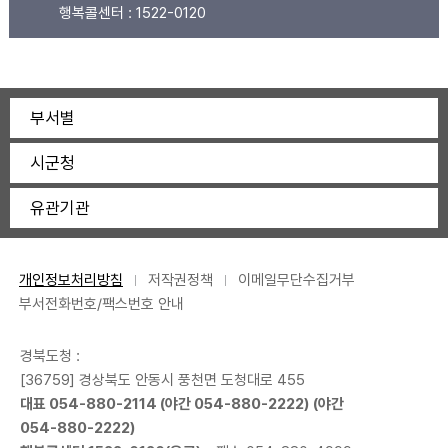
행복콜센터 :
1522-0120
부서별
시군청
유관기관
개인정보처리방침
저작권정책
이메일무단수집거부
부서전화번호/팩스번호 안내
경북도청 :
[36759] 경상북도 안동시 풍천면 도청대로 455
대표
054-880-2114
(야간
054-880-2222
) (야간
054-880-2222
)