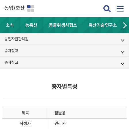
농업/축산
소식
농축산
동물위생시험소
축산기술연구소
농업자원관리원
종자창고
종자창고
종자별특성
제목
참올콩
작성자
관리자