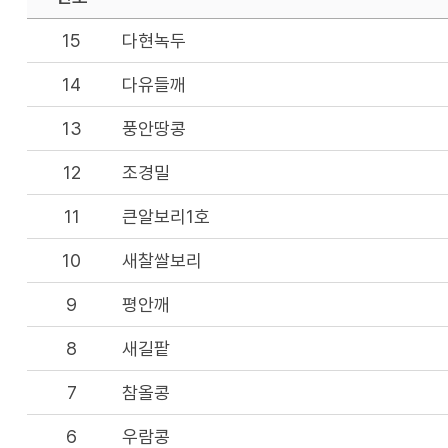
15
다현녹두
14
다유들깨
13
풍안땅콩
12
조경밀
11
큰알보리1호
10
새찰쌀보리
9
평안깨
8
새길팥
7
참올콩
6
우람콩