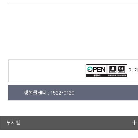
이 
행복콜센터 :
1522-0120
부서별