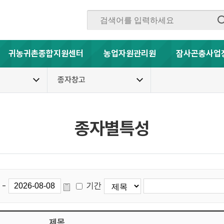
귀농귀촌종합지원센터
농업자원관리원
잠사곤충사업
종자창고
종자별특성
-
기간
제목