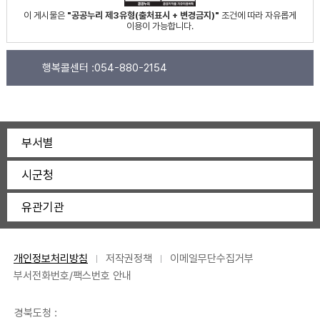
이 게시물은
"공공누리 제3유형(출처표시 + 변경금지)"
조건에 따라 자유롭게
이용이 가능합니다.
행복콜센터 :
054-880-2154
부서별
시군청
유관기관
개인정보처리방침
저작권정책
이메일무단수집거부
부서전화번호/팩스번호 안내
경북도청 :