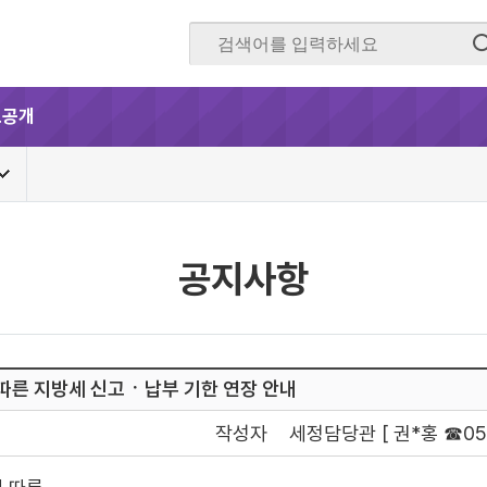
보공개
공지사항
따른 지방세 신고ㆍ납부 기한 연장 안내
작성자
세정담당관 [ 권*홍 ☎054