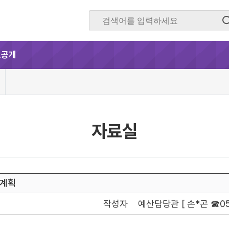
보공개
자료실
리계획
작성자
예산담당관 [ 손*곤 ☎054