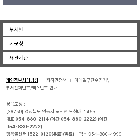
부서별
시군청
유관기관
개인정보처리방침
저작권정책
이메일무단수집거부
부서전화번호/팩스번호 안내
경북도청 :
[36759] 경상북도 안동시 풍천면 도청대로 455
대표
054-880-2114
(야간
054-880-2222
) (야간
054-880-2222
)
행복콜센터
1522-0120
(유료)(유료)
팩스 054-880-4999