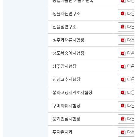
농업기술원 기술지원국
다운
생물자원연구소
다운
신물질연구소
다운
성주과채류시험장
다운
청도복숭아시험장
다운
상주감시험장
다운
영양고추시험장
다운
봉화고냉지약초시험장
다운
구미화훼시험장
다운
풍기인삼시험장
다운
투자유치과
다운