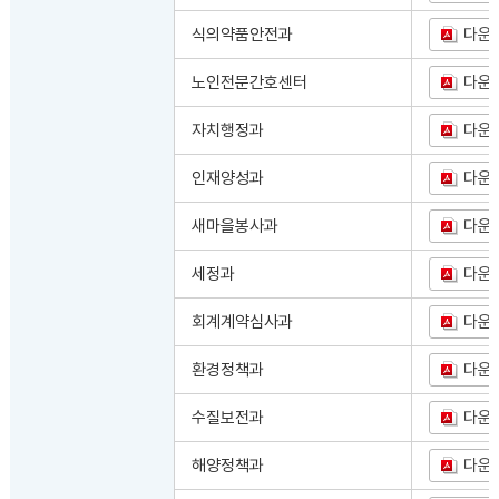
식의약품안전과
다운
노인전문간호센터
다운
자치행정과
다운
인재양성과
다운
새마을봉사과
다운
세정과
다운
회계계약심사과
다운
환경정책과
다운
수질보전과
다운
해양정책과
다운