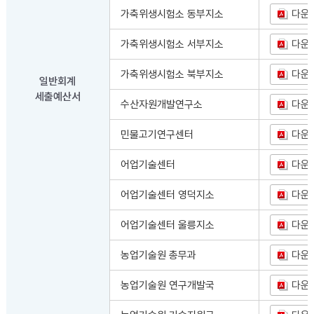
가축위생시험소 동부지소
다운
가축위생시험소 서부지소
다운
가축위생시험소 북부지소
다운
일반회계
세출예산서
수산자원개발연구소
다운
민물고기연구센터
다운
어업기술센터
다운
어업기술센터 영덕지소
다운
어업기술센터 울릉지소
다운
농업기술원 총무과
다운
농업기술원 연구개발국
다운