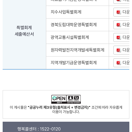
치수사업특별회계
다운
경북도립대학운영특별회계
다운
특별회계
세출예산서
광역교통시설특별회계
다운
원자력발전지역개발세특별회계
다운
지역개발기금운영특별회계
다운
이 게시물은
"공공누리 제3유형(출처표시 + 변경금지)"
조건에 따라 자유롭게
이용이 가능합니다.
행복콜센터 :
1522-0120