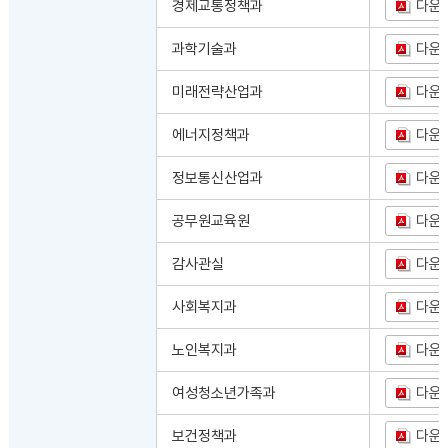
경제교통정책과
다운
과학기술과
다운
미래전략산업과
다운
에너지정책과
다운
정보통신산업과
다운
공무원교육원
다운
감사관실
다운
사회복지과
다운
노인복지과
다운
여성청소년가족과
다운
보건정책과
다운