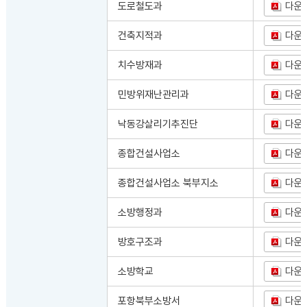
도로철도과
다운
건축지적과
다운
치수방재과
다운
민방위재난관리과
다운
낙동강살리기추진단
다운
종합건설사업소
다운
종합건설사업소 북부지소
다운
소방행정과
다운
방호구조과
다운
소방학교
다운
포항북부소방서
다운