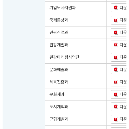
기업노사지원과
다운
국제통상과
다운
관광산업과
다운
관광개발과
다운
관광마케팅사업단
다운
문화예술과
다운
체육진흥과
다운
문화재과
다운
도시계획과
다운
균형개발과
다운