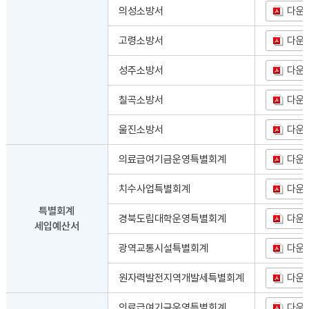
의성소방서
다운
고령소방서
다운
성주소방서
다운
칠곡소방서
다운
울진소방서
다운
의료급여기금운영특별회계
다운
치수사업특별회계
다운
특별회계
경북도립대학운영특별회계
다운
세입예산서
광역교통시설특별회계
다운
원자력발전지역개발세특별회계
다운
의료급여기금운영특별회계
다운