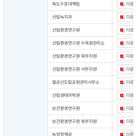
독도수호대책팀
다운
산림녹지과
다운
산림환경연구원
다운
산림환경연구원 수목원관리소
다운
산림환경연구원 북부지원
다운
산림환경연구원 서부지원
다운
팔공산도립공원관리사무소
다운
산림생태과학원
다운
보건환경연구원
다운
보건환경연구원 북부지원
다운
농업정책과
다운