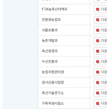
FTA농축산대책과
다운
친환경농업과
다운
식품유통과
다운
농촌개발과
다운
축산경영과
다운
수산진흥과
다운
농업자원관리원
다운
잠사곤충사업장
다운
축산기술연구소
다운
가축위생시험소
다운