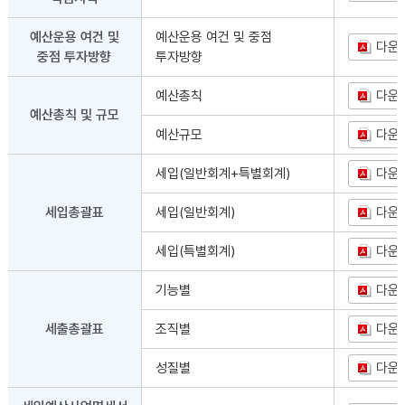
예산운용 여건 및
예산운용 여건 및 중점
다운
중점 투자방향
투자방향
예산총칙
다운
예산총칙 및 규모
예산규모
다운
세입(일반회계+특별회계)
다운
세입총괄표
세입(일반회계)
다운
세입(특별회계)
다운
기능별
다운
세출총괄표
조직별
다운
성질별
다운