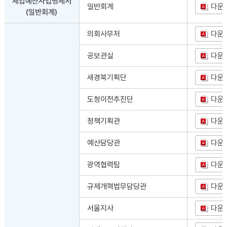
세입예산사업명세서
일반회계
다운
(일반회계)
의회사무처
다운
공보관실
다운
새경북기획단
다운
도청이전추진단
다운
정책기획관
다운
예산담당관
다운
광역협력팀
다운
규제개혁법무담당관
다운
서울지사
다운