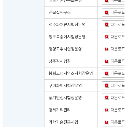
생물자원연구소운영
다운로드
신물질연구소
다운로드
성주과채류시험장운영
다운로드
청도복숭아시험장운영
다운로드
영양고추시험장운영
다운로드
상주감시험장
다운로드
봉화고냉지약초시험장운영
다운로드
구미화훼시험장운영
다운로드
풍기인삼시험장운영
다운로드
경제기획관리
다운로드
과학기술진흥사업
다운로드