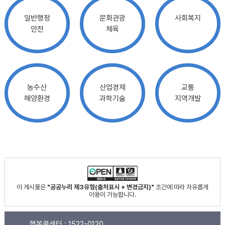
일반행정
문화관광
사회복지
안전
체육
농수산
산업경제
교통
해양환경
과학기술
지역개발
이 게시물은
"공공누리 제3유형(출처표시 + 변경금지)"
조건에 따라 자유롭게
이용이 가능합니다.
행복콜센터 :
1522-0120