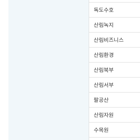
독도수호
산림녹지
산림비즈니스
산림환경
산림북부
산림서부
팔공산
산림자원
수목원