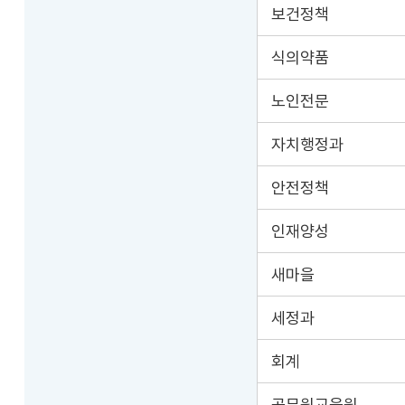
보건정책
식의약품
노인전문
자치행정과
안전정책
인재양성
새마을
세정과
회계
공무원교육원