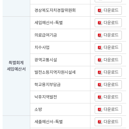
경상북도자치경찰위원회
다운로드
세입예산서-특별
다운로드
의료급여기금
다운로드
치수사업
다운로드
광역교통시설
다운로드
특별회계
세입예산서
발전소등지역자원시설세
다운로드
학교용지부담금
다운로드
낙후지역발전
다운로드
소방
다운로드
세출예산서-특별
다운로드