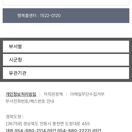
행복콜센터 :
1522-0120
부서별
시군청
유관기관
개인정보처리방침
저작권정책
이메일무단수집거부
부서전화번호/팩스번호 안내
경북도청 :
[36759] 경상북도 안동시 풍천면 도청대로 455
대표
054-880-2114
(야간
054-880-2222
) (야간