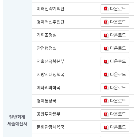
미래전략기획단
다운로드
경제혁신추진단
다운로드
기획조정실
다운로드
안전행정실
다운로드
저출생극복본부
다운로드
지방시대정책국
다운로드
메타AI과학국
다운로드
경제통상국
다운로드
공항투자본부
다운로드
일반회계
세출예산서
문화관광체육국
다운로드