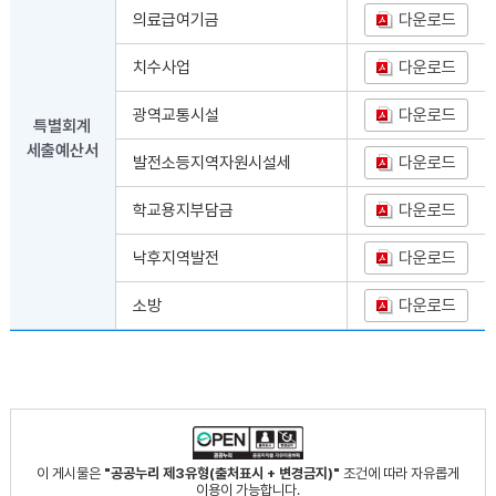
의료급여기금
다운로드
치수사업
다운로드
광역교통시설
다운로드
특별회계
세출예산서
발전소등지역자원시설세
다운로드
학교용지부담금
다운로드
낙후지역발전
다운로드
소방
다운로드
이 게시물은
"공공누리 제3유형(출처표시 + 변경금지)"
조건에 따라 자유롭게
이용이 가능합니다.