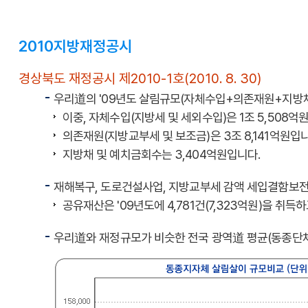
2010지방재정공시
경상북도 재정공시 제2010-1호(2010. 8. 30)
우리道의 '09년도 살림규모(자체수입+의존재원+지방채 및
이중, 자체수입(지방세 및 세외수입)은 1조 5,508억
의존재원(지방교부세 및 보조금)은 3조 8,141억원입니
지방채 및 예치금회수는 3,404억원입니다.
재해복구, 도로건설사업, 지방교부세 감액 세입결함보전분
공유재산은 '09년도에 4,781건(7,323억원)을 취득하
우리道와 재정규모가 비슷한 전국 광역道 평균(동종단체