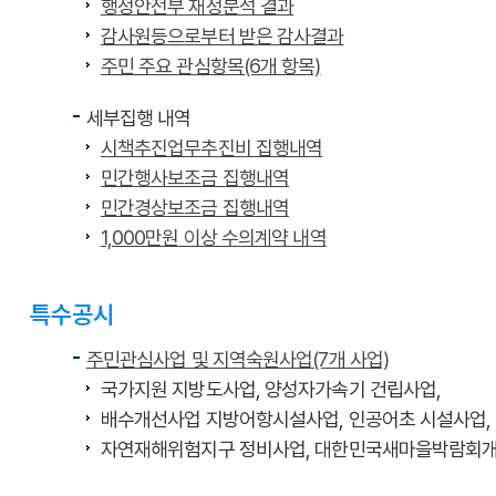
행정안전부 재정분석 결과
감사원등으로부터 받은 감사결과
주민 주요 관심항목(6개 항목)
세부집행 내역
시책추진업무추진비 집행내역
민간행사보조금 집행내역
민간경상보조금 집행내역
1,000만원 이상 수의계약 내역
특수공시
주민관심사업 및 지역숙원사업(7개 사업)
국가지원 지방도사업, 양성자가속기 건립사업,
배수개선사업 지방어항시설사업, 인공어초 시설사업,
자연재해위험지구 정비사업, 대한민국새마을박람회