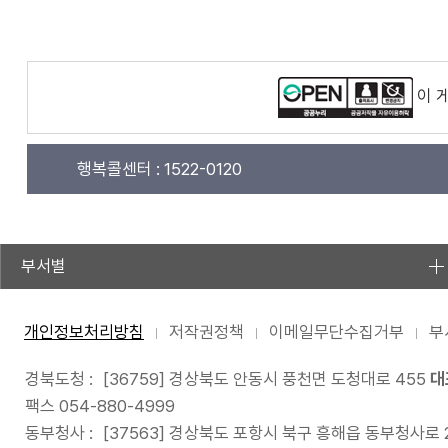
이 
행복콜센터 :
1522-0120
부서별
개인정보처리방침
저작권정책
이메일무단수집거부
부
경북도청 :
[36759] 경상북도 안동시 풍천면 도청대로 455
대
팩스 054-880-4999
동부청사 :
[37563] 경상북도 포항시 북구 흥해읍 동부청사로 