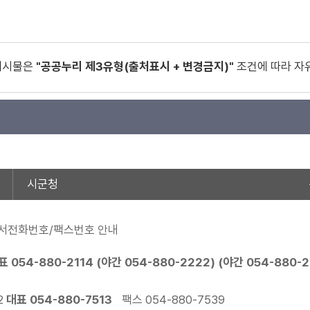
게시물은
"공공누리 제3유형(출처표시 + 변경금지)"
조건에 따라 자
시군청
서전화번호/팩스번호 안내
표
054-880-2114
(야간
054-880-2222
) (야간
054-880-
2
대표
054-880-7513
팩스 054-880-7539